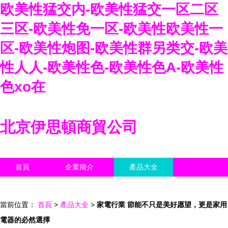
欧美性猛交内-欧美性猛交一区二区
三区-欧美性免一区-欧美性欧美性一
区-欧美性炮图-欧美性群另类交-欧美
性人人-欧美性色-欧美性色A-欧美性
色xo在
北京伊思頓商貿公司
首頁
企業簡介
產品大全
聯系我們
企業信息
訪客留言
當前位置：
首頁
>
產品大全
>
家電行業 節能不只是美好愿望，更是家用
電器的必然選擇