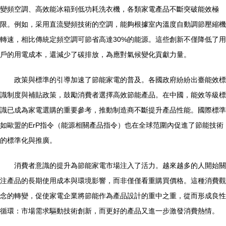
變頻空調、高效能冰箱到低功耗洗衣機，各類家電產品不斷突破能效極
限。例如，采用直流變頻技術的空調，能夠根據室內溫度自動調節壓縮機
轉速，相比傳統定頻空調可節省高達30%的能源。這些創新不僅降低了用
戶的用電成本，還減少了碳排放，為應對氣候變化貢獻力量。
政策與標準的引導加速了節能家電的普及。各國政府紛紛出臺能效標
識制度與補貼政策，鼓勵消費者選擇高效節能產品。在中國，能效等級標
識已成為家電選購的重要參考，推動制造商不斷提升產品性能。國際標準
如歐盟的ErP指令（能源相關產品指令）也在全球范圍內促進了節能技術
的標準化與推廣。
消費者意識的提升為節能家電市場注入了活力。越來越多的人開始關
注產品的長期使用成本與環境影響，而非僅僅看重購買價格。這種消費觀
念的轉變，促使家電企業將節能作為產品設計的重中之重，從而形成良性
循環：市場需求驅動技術創新，而更好的產品又進一步激發消費熱情。