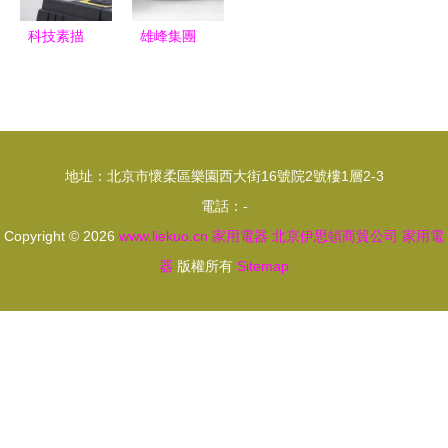
科技素描
雄峰集團
蘇寧易購家
雙核驅動，
電維修工程
構建鋼材與
師畫像——
家電產品的
持證上崗、
產業協同生
地址：北京市懷柔區樂園西大街16號院2號樓1層2-3
標準收費、
態
電話：-
夏冬旺季的
Copyright © 2026
www.liekuo.cn
家用電器
北京伊思頓商貿公司
家用電
守護者
器
版權所有
Sitemap