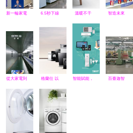
新一輪家電
6.5秒下線
溫暖不干
智造未來
以舊換新政
一臺空調
燥，安心過
中國家電企
策解析 適
揭秘小米首
暖冬 冬
業的工業
用產品與省
個智能家電
季“家電三
4.0轉型之
錢攻略
工廠的三大
寶”選購全
路
核心技能
攻略
從大家電到
格蘭仕 以
智能賦能，
百臺迦智
小神器 中
一站式品質
生活煥新
AMR協同
國家電何以
家電消費體
人工智能技
作業，解碼
全球“圈
驗，全面釋
術在家電行
家電巨頭智
粉”？
放企業創新
業的廣闊應
慧工廠升級
活力
用前景
之路